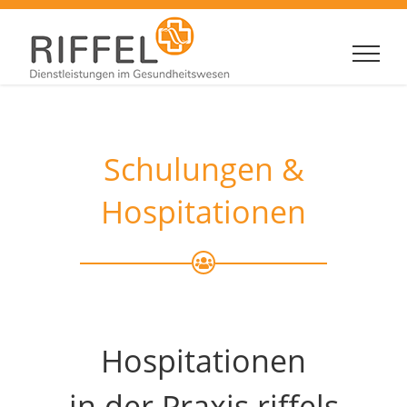
Zum
Inhalt
springen
Schulungen &
Hospitationen
Hospitationen
in der Praxis riffels